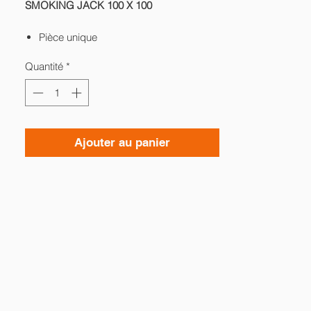
SMOKING JACK 100 X 100
Pièce unique
Format 100 x 100 cm
Quantité
*
Techniques mixtes sur dibon
Châssis bois au dos et câble
d'accrochage
Livré sans cadre
Ajouter au panier