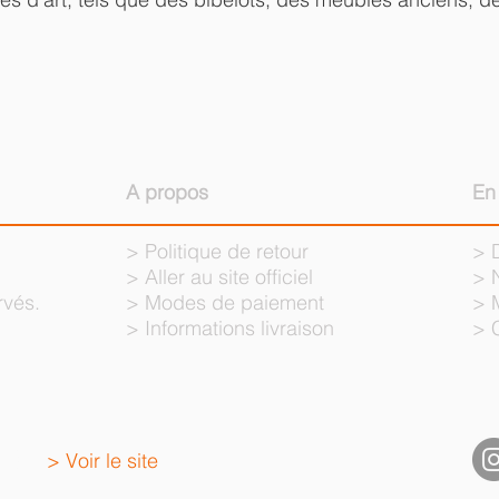
A propos
En
>
Politique de retour
>
>
Aller au site officiel
>
rvés.
>
Modes de paiement
>
>
Informations livraison
>
NO
> Voir le site