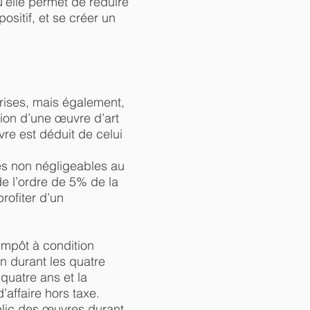
u’elle permet de réduire
ositif, et se créer un
prises, mais également,
tion d’une œuvre d’art
vre est déduit de celui
ges non négligeables au
de l’ordre de 5% de la
rofiter d’un
’impôt à condition
on durant les quatre
 quatre ans et la
’affaire hors taxe.
ublic des œuvres durant