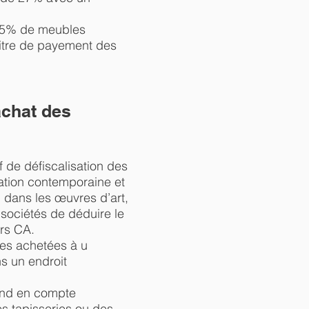
es 5% de meubles
titre de payement des
achat des
f de défiscalisation des
réation contemporaine et
ti dans les œuvres d’art,
sociétés de déduire le
urs CA.
res achetées à u
ns un endroit
prend en compte
es tapisseries ou des