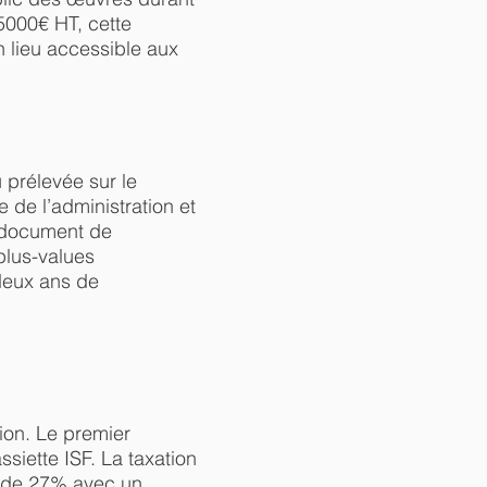
 5000€ HT, cette
n lieu accessible aux
prélevée sur le
 de l’administration et
e document de
plus-values
 deux ans de
tion. Le premier
ssiette ISF. La taxation
le de 27% avec un