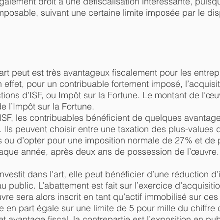
alement droit à une défiscalisation intéressante, puisq
posable, suivant une certaine limite imposée par le disp
art peut est très avantageux fiscalement pour les entre
En effet, pour un contribuable fortement imposé, l’acquisi
tions d’ISF, ou Impôt sur la Fortune. Le montant de l’œu
e l’Impôt sur la Fortune.
l’ISF, les contribuables bénéficient de quelques avanta
 Ils peuvent choisir entre une taxation des plus-values 
s ou d’opter pour une imposition normale de 27% et de p
que année, après deux ans de possession de l’œuvre.
nvestit dans l’art, elle peut bénéficier d’une réduction d
 public. L’abattement est fait sur l’exercice d’acquisiti
re sera alors inscrit en tant qu’actif immobilisé sur ces
en part égale sur une limite de 5 pour mille du chiffre d
et avantage fiscal, la contrepartie est l’exposition en p