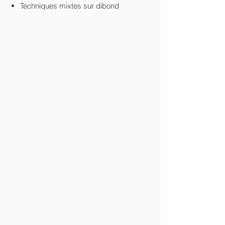
Techniques mixtes sur dibond
Option cadre bois noir sans verre
disponible
Pièce unique
Certificat d'authenticité