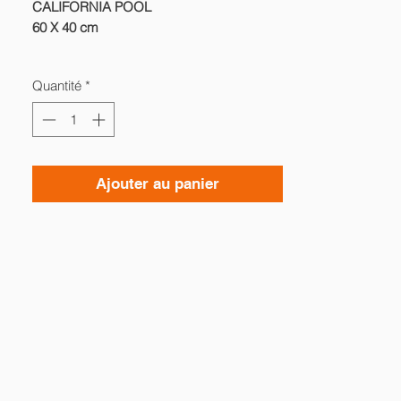
CALIFORNIA POOL
60 X 40 cm
Photographie d'art en édition limitée
Quantité
*
Impression sur Chromaluxe
Caisse US noir
Ajouter au panier